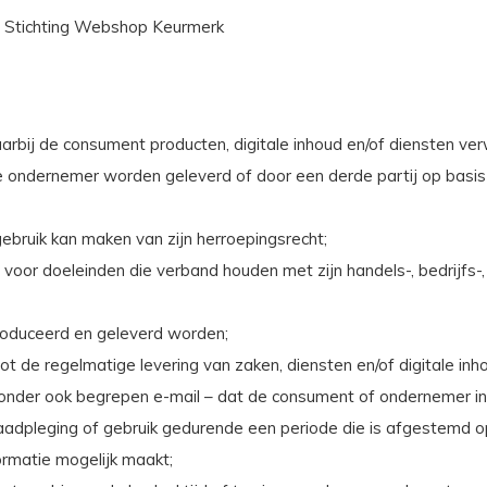
n Stichting Webshop Keurmerk
rbij de consument producten, digitale inhoud en/of diensten ve
de ondernemer worden geleverd of door een derde partij op basi
ebruik kan maken van zijn herroepingsrecht;
 voor doeleinden die verband houden met zijn handels-, bedrijfs-
produceerd en geleverd worden;
t de regelmatige levering van zaken, diensten en/of digitale i
nder ook begrepen e-mail – dat de consument of ondernemer in s
raadpleging of gebruik gedurende een periode die is afgestemd o
ormatie mogelijk maakt;