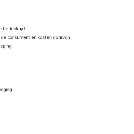
de bedenktijd
or de consument en kosten daarvan
oeping
enging