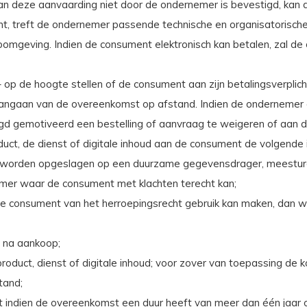
an deze aanvaarding niet door de ondernemer is bevestigd, kan
mt, treft de ondernemer passende technische en organisatorische
webomgeving. Indien de consument elektronisch kan betalen, zal 
 op de hoogte stellen of de consument aan zijn betalingsverplich
 aangaan van de overeenkomst op afstand. Indien de ondernemer
igd gemotiveerd een bestelling of aanvraag te weigeren of aan d
roduct, de dienst of digitale inhoud aan de consument de volgende 
n worden opgeslagen op een duurzame gegevensdrager, meestur
emer waar de consument met klachten terecht kan;
consument van het herroepingsrecht gebruik kan maken, dan wel e
e na aankoop;
 product, dienst of digitale inhoud; voor zover van toepassing de k
tand;
 indien de overeenkomst een duur heeft van meer dan één jaar o