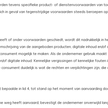
den tevens specifieke product- of dienstenvoorwaarden van toep
ch in geval van tegenstrijdige voorwaarden steeds beroepen op 
eeft of onder voorwaarden geschiedt, wordt dit nadrukkelijk in 
schrijving van de aangeboden producten, digitale inhoud en/of d
onsument mogelijk te maken. Als de ondernemer gebruik maakt 
f digitale inhoud. Kennelijke vergissingen of kennelijke fouten
 consument duidelijk is wat de rechten en verplichtingen zijn, d
 bepaalde in lid 4, tot stand op het moment van aanvaarding d
che weg heeft aanvaard, bevestigt de ondernemer onverwijld lan