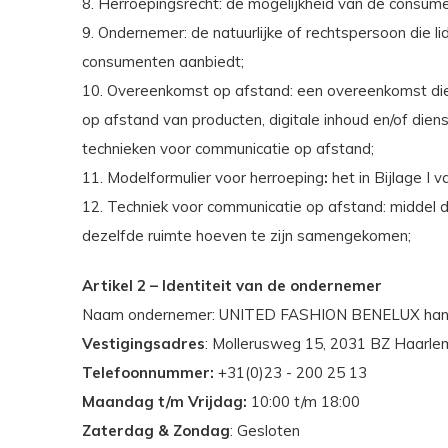
8. Herroepingsrecht: de mogelijkheid van de consum
9. Ondernemer: de natuurlijke of rechtspersoon die l
consumenten aanbiedt;
10. Overeenkomst op afstand: een overeenkomst di
op afstand van producten, digitale inhoud en/of die
technieken voor communicatie op afstand;
11. Modelformulier voor herroeping
:
het in Bijlage I
12. Techniek voor communicatie op afstand: middel d
dezelfde ruimte hoeven te zijn samengekomen;
Artikel 2 – Identiteit van de ondernemer
Naam ondernemer: UNITED FASHION BENELUX han
Vestigingsadres
: Mollerusweg 15, 2031 BZ Haarle
Telefoonnummer:
+31(0)23 - 200 25 13
Maandag t/m Vrijdag:
10:00 t/m 18:00
Zaterdag & Zondag
: Gesloten