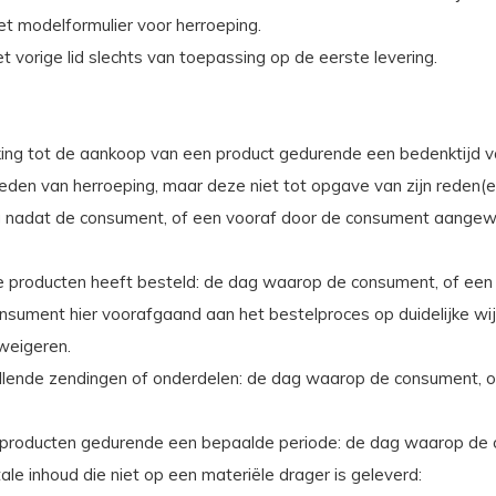
et modelformulier voor herroeping.
et vorige lid slechts van toepassing op de eerste levering.
ing tot de aankoop van een product gedurende een bedenktijd 
n van herroeping, maar deze niet tot opgave van zijn reden(en
ag nadat de consument, of een vooraf door de consument aangewez
re producten heeft besteld: de dag waarop de consument, of ee
sument hier voorafgaand aan het bestelproces op duidelijke wij
weigeren.
schillende zendingen of onderdelen: de dag waarop de consument
an producten gedurende een bepaalde periode: de dag waarop d
ale inhoud die niet op een materiële drager is geleverd: