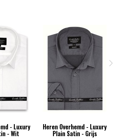
md - Luxury
Heren Overhemd - Luxury
Heren 
in - Wit
Plain Satin - Grijs
Pla