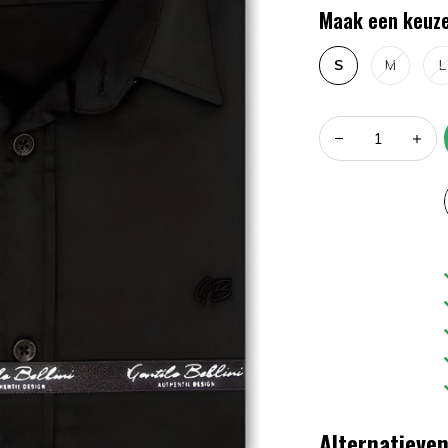
Maak een keuze
S
M
L
Alternatieve