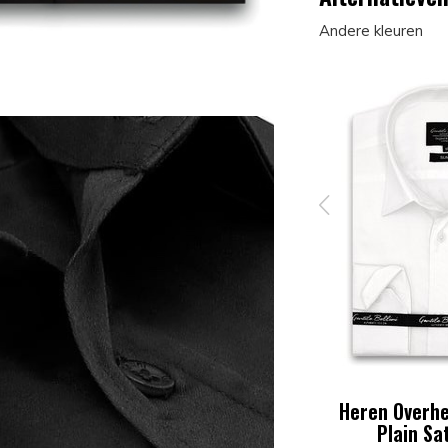
Andere kleuren
Luxury
Heren Overhemd - Luxury
Heren Overhe
eige
Plain Satin - Roze
Plain Sat