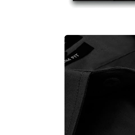
y
Heren Overhemd - Luxury
Heren Overhemd - 
Plain Satin - Paars
Plain Satin - B